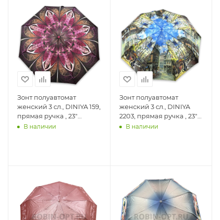
Зонт полуавтомат
Зонт полуавтомат
женский 3 сл., DINIYA 159,
женский 3 сл., DINIYA
прямая ручка , 23"
2203, прямая ручка , 23"
(58.5см)Х9к, сатин,
(58.5см)Х9к, полиэстер,
В наличии
В наличии
(диаметр), г, , абстракция
(диаметр), г, , город