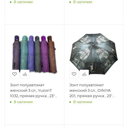
(58.5см)Х9к, фотосатин,
(58.5см)Х9к, эпонж,
В наличии
В наличии
(диаметр), г, , переход
(диаметр), г, ,
(край абстракция)
нарисованный город
Зонт полуавтомат
Зонт полуавтомат
женский 3 сл., YuzonT
женский 3 сл., DINIYA
1032, прямая ручка , 23"
201, прямая ручка , 23"
(58.5см)Х8к, хамелеон,
(58.5см)Х8к, сатин,
В наличии
В наличии
(диаметр), г, , хамелеон
(диаметр), г, , город