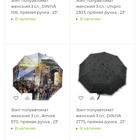
Зонт полуавтомат
Зонт полуавтомат
женский 3 сл., DINIYA
женский 3 сл., Unipro
106, прямая ручка , 23"
2303, прямая ручка , 23"
(58.5см)Х9к, полиэстер,
(58.5см)Х8к, нейлон,
В наличии
В наличии
97 см(диаметр), 445 г, ,
(диаметр), г, , цветы
капельки
Зонт полуавтомат
Зонт полуавтомат
женский 3 сл., Amore
женский 3 сл., DINIYA
570, прямая ручка , 23"
2775, прямая ручка , 23"
(58.5см)Х9к, фотосатин,
(58.5см)Х9к, полиэстер,
В наличии
В наличии
(диаметр), г, , города
(диаметр), г, , горошек