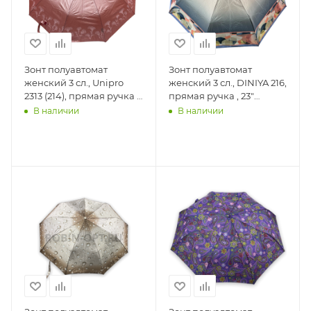
Зонт полуавтомат
Зонт полуавтомат
женский 3 сл., Unipro
женский 3 сл., DINIYA 216,
2313 (214), прямая ручка ,
прямая ручка , 23"
23"(58.5см)Х9к, сатин,
(58.5см)Х8к, сатин,
В наличии
В наличии
(диаметр), г, , перламутр
(диаметр), г, , абстракция
и переход