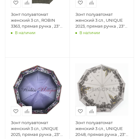
Зонт полуавтомат
Зонт полуавтомат
женский 3 сл., ROBIN
женский 3 сл., UNIQUE
3363, прямая ручка , 23"
2023, прямая ручка , 23"
(58.5см)Х9к, эпонж 210т,
(58.5см)Х9к, эпонж,
В наличии
В наличии
100 см(диаметр), 453 г, 3
(диаметр), г, , переход
рассцветка, клетк
(край абстракция)
Зонт полуавтомат
Зонт полуавтомат
женский 3 сл., UNIQUE
женский 3 сл., UNIQUE
2025, прямая ручка , 23"
2048, прямая ручка , 23"