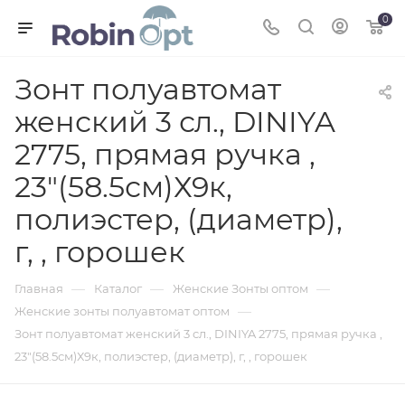
0
Зонт полуавтомат
женский 3 сл., DINIYA
2775, прямая ручка ,
23"(58.5см)Х9к,
полиэстер, (диаметр),
г, , горошек
—
—
—
Главная
Каталог
Женские Зонты оптом
—
Женские зонты полуавтомат оптом
Зонт полуавтомат женский 3 сл., DINIYA 2775, прямая ручка ,
23"(58.5см)Х9к, полиэстер, (диаметр), г, , горошек