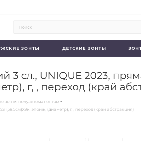
УЖСКИЕ ЗОНТЫ
ДЕТСКИЕ ЗОНТЫ
ЗОН
 3 сл., UNIQUE 2023, пряма
етр), г, , переход (край аб
—
е зонты полуавтомат оптом
3"(58.5см)Х9к, эпонж, (диаметр), г, , переход (край абстракция)