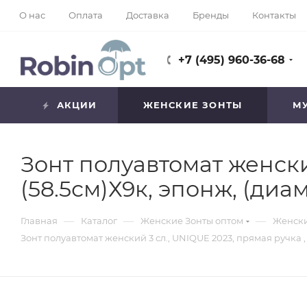
О нас
Оплата
Доставка
Бренды
Контакты
+7 (495) 960-36-68
АКЦИИ
ЖЕНСКИЕ ЗОНТЫ
М
Зонт полуавтомат женский
(58.5см)Х9к, эпонж, (диам
—
—
—
Главная
Каталог
Женские Зонты оптом
Женски
Зонт полуавтомат женский 3 сл., UNIQUE 2023, прямая ручка , 2