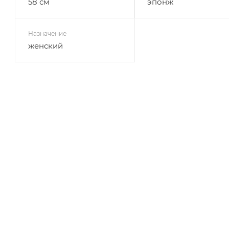
58 см
эпонж
Назначение
женский