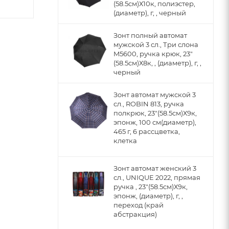
(58.5см)Х10к, полиэстер,
(диаметр), г, , черный
Зонт полный автомат
мужской 3 сл., Три слона
M5600, ручка крюк, 23"
(58.5см)Х8к, , (диаметр), г, ,
черный
Зонт автомат мужской 3
сл., ROBIN 813, ручка
полкрюк, 23"(58.5см)Х9к,
эпонж, 100 см(диаметр),
465 г, 6 рассцветка,
клетка
Зонт автомат женский 3
сл., UNIQUE 2022, прямая
ручка , 23"(58.5см)Х9к,
эпонж, (диаметр), г, ,
переход (край
абстракция)