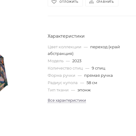
ОТЛОЖИТЬ
СРАВНИТЬ
Характеристики
Цвет коллекции
—
переход (край
абстракция)
Модель
—
2023
Количество спиц
—
9 спиц
Форма ручки
—
прямая ручка
Радиус купола
—
58 см
Тип ткани
—
эпонж
Все характеристики