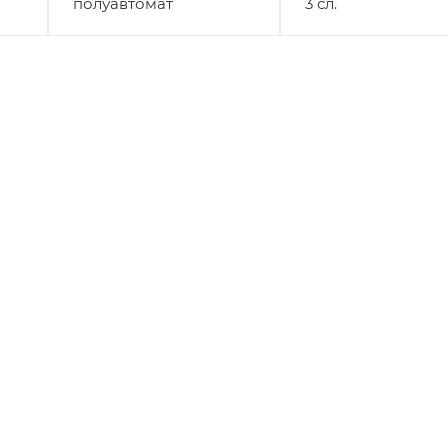
полуавтомат
3 сл.