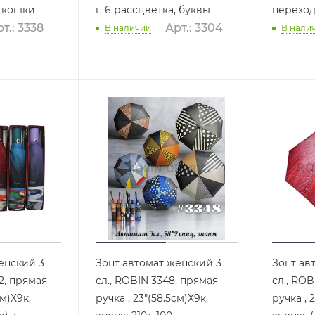
, кошки
г, 6 рассцветка, буквы
переход
т.: 3338
Арт.: 3304
В наличии
В нали
енский 3
Зонт автомат женский 3
Зонт ав
2, прямая
сл., ROBIN 3348, прямая
сл., ROB
см)Х9к,
ручка , 23"(58.5см)Х9к,
ручка , 