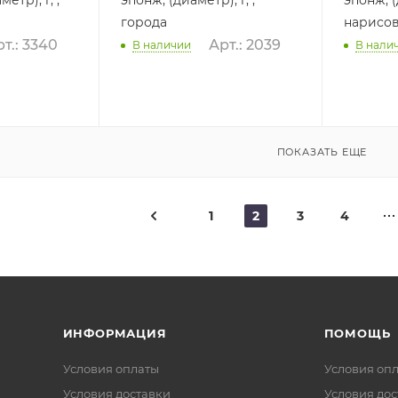
города
нарисо
т.: 3340
Арт.: 2039
В наличии
В нали
ПОКАЗАТЬ ЕЩЕ
1
2
3
4
ИНФОРМАЦИЯ
ПОМОЩЬ
Условия оплаты
Условия оп
Условия доставки
Условия дос