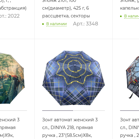
г, ,
эпонж 210т, 100
эпонж, (д
абстракция)
см(диаметр), 425 г, 6
капельк
рассцветка, секторы
т.: 2022
В нали
Арт.: 3348
В наличии
енский 3
Зонт автомат женский 3
Зонт ав
 прямая
сл., DINIYA 218, прямая
сл., DIN
см)Х9к,
ручка , 23"(58.5см)Х8к,
ручка , 