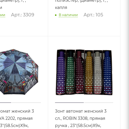
иаметр), г, ,
полиэстер, (диаметр), г, ,
и
капля
Арт.: 3309
Арт.: 105
чии
В наличии
томат женский 3
Зонт автомат женский 3
IYA 2202, прямая
сл., ROBIN 3308, прямая
23"(58.5см)Х9к,
ручка , 23"(58.5см)Х9к,