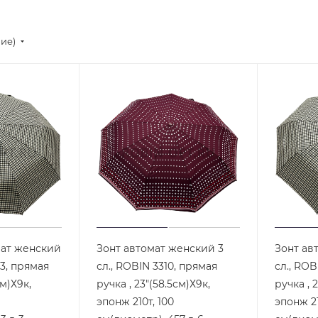
ние)
мат женский
Зонт автомат женский 3
Зонт ав
63, прямая
сл., ROBIN 3310, прямая
сл., ROB
см)Х9к,
ручка , 23"(58.5см)Х9к,
ручка , 
эпонж 210т, 100
эпонж 21