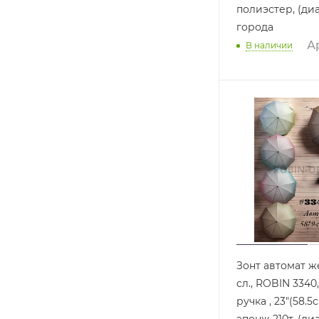
полиэстер, (диамет
города
Ар
В наличии
Зонт автомат ж
сл., ROBIN 3340
ручка , 23"(58.5
эпонж 210т, (диаме