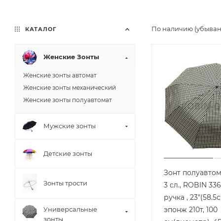
По наличию (убыва
КАТАЛОГ
Женские Зонты
Женские зонты автомат
Женские зонты механический
Женские зонты полуавтомат
Мужские зонты
Детские зонты
Зонт полуавто
Зонты трости
3 сл., ROBIN 33
ручка , 23"(58.5
эпонж 210т, 100
Универсальные
зонты