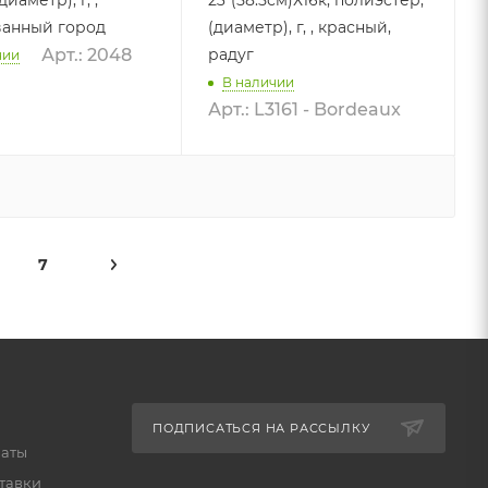
ванный город
(диаметр), г, , красный,
радуг
Арт.: 2048
чии
В наличии
Арт.: L3161 - Bordeaux
7
ПОДПИСАТЬСЯ НА РАССЫЛКУ
латы
тавки