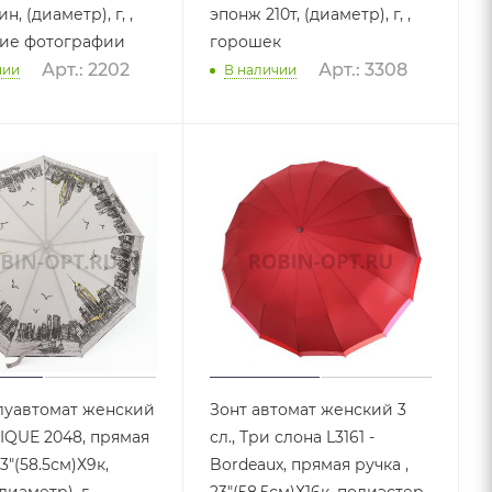
, (диаметр), г, ,
эпонж 210т, (диаметр), г, ,
кие фотографии
горошек
Арт.: 2202
Арт.: 3308
чии
В наличии
луавтомат женский
Зонт автомат женский 3
NIQUE 2048, прямая
сл., Три слона L3161 -
23"(58.5см)Х9к,
Bordeaux, прямая ручка ,
иаметр), г, ,
23"(58.5см)Х16к, полиэстер,