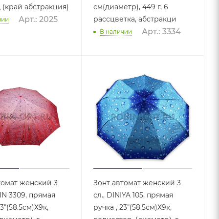
 (край абстракция)
см(диаметр), 449 г, 6
рассцветка, абстракци
Арт.: 2025
чии
Арт.: 3334
В наличии
томат женский 3
Зонт автомат женский 3
IN 3309, прямая
сл., DINIYA 105, прямая
23"(58.5см)Х9к,
ручка , 23"(58.5см)Х9к,