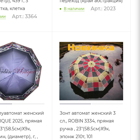
тр), 439 г, 3
переход (край абстракция)
тка, клетка
Арт.: 2023
В наличии
Арт.: 3364
чии
луавтомат женский
Зонт автомат женский 3
NIQUE 2025, прямая
сл., ROBIN 3334, прямая
23"(58.5см)Х9к,
ручка , 23"(58.5см)Х9к,
, (диаметр), г, ,
эпонж 210т, 101