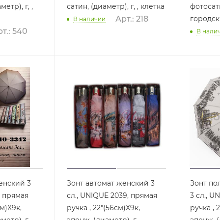
р), г, ,
сатин, (диаметр), г, , клетка
фотосатин
городс
Арт.: 218
В наличии
т.: 540
В нали
енский 3
Зонт автомат женский 3
Зонт по
, прямая
сл., UNIQUE 2039, прямая
3 сл., U
см)Х9к,
ручка , 22"(56см)Х9к,
ручка , 
тр), г, ,
эпонж, (диаметр), г, ,
эпонж, (д