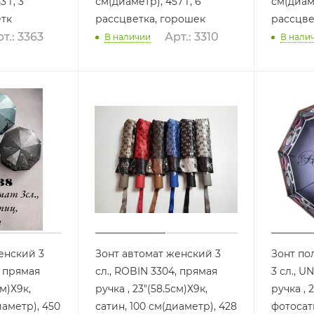
 г, 3
см(диаметр), 457 г, 6
см(диаме
етк
рассцветка, горошек
рассцве
т.: 3363
Арт.: 3310
В наличии
В нали
енский 3
Зонт автомат женский 3
Зонт по
, прямая
сл., ROBIN 3304, прямая
3 сл., U
см)Х9к,
ручка , 23"(58.5см)Х9к,
ручка , 
иаметр), 450
сатин, 100 см(диаметр), 428
фотосатин