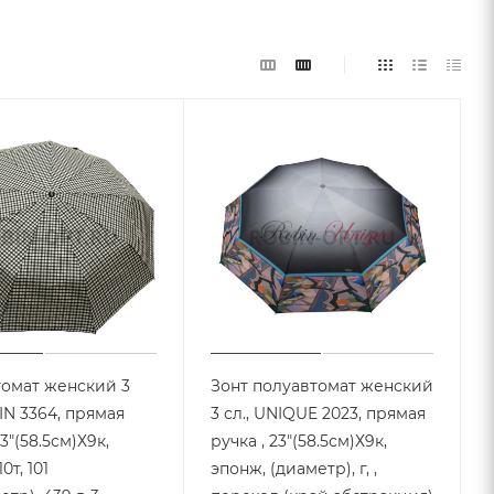
томат женский 3
Зонт полуавтомат женский
IN 3364, прямая
3 сл., UNIQUE 2023, прямая
23"(58.5см)Х9к,
ручка , 23"(58.5см)Х9к,
0т, 101
эпонж, (диаметр), г, ,