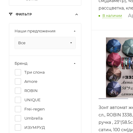
см(диаметр), 453
рассцветка, кл
ФИЛЬТР
Ар
В наличии
Наши предложения
Все
Бренд
Три слона
Amore
ROBIN
UNIQUE
Зонт автомат ж
Frei-regen
сл., ROBIN 3338
Umbrella
ручка , 23"(58.5
ИЗУМРУД
сатин, 100 см(д