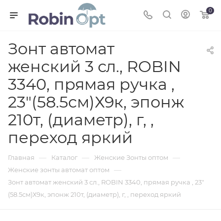
0
Зонт автомат
женский 3 сл., ROBIN
3340, прямая ручка ,
23"(58.5см)Х9к, эпонж
210т, (диаметр), г, ,
переход яркий
—
—
—
Главная
Каталог
Женские Зонты оптом
—
Женские зонты автомат оптом
Зонт автомат женский 3 сл., ROBIN 3340, прямая ручка , 23"
(58.5см)Х9к, эпонж 210т, (диаметр), г, , переход яркий