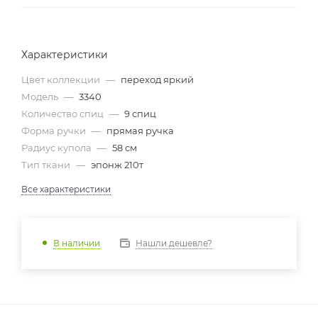
Характеристики
Цвет коллекции
—
переход яркий
Модель
—
3340
Количество спиц
—
9 спиц
Форма ручки
—
прямая ручка
Радиус купола
—
58 см
Тип ткани
—
эпонж 210т
Все характеристики
Нашли дешевле?
В наличии