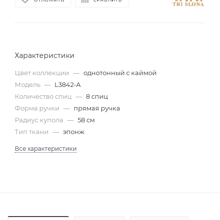
Характеристики
Цвет коллекции
—
однотонный с каймой
Модель
—
L3842-A
Количество спиц
—
8 спиц
Форма ручки
—
прямая ручка
Радиус купола
—
58 см
Тип ткани
—
эпонж
Все характеристики