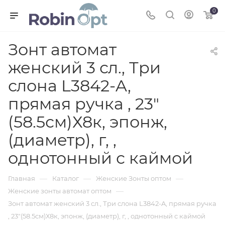
0
Зонт автомат
женский 3 сл., Три
слона L3842-A,
прямая ручка , 23"
(58.5см)Х8к, эпонж,
(диаметр), г, ,
однотонный с каймой
—
—
—
Главная
Каталог
Женские Зонты оптом
—
Женские зонты автомат оптом
Зонт автомат женский 3 сл., Три слона L3842-A, прямая ручка
, 23"(58.5см)Х8к, эпонж, (диаметр), г, , однотонный с каймой