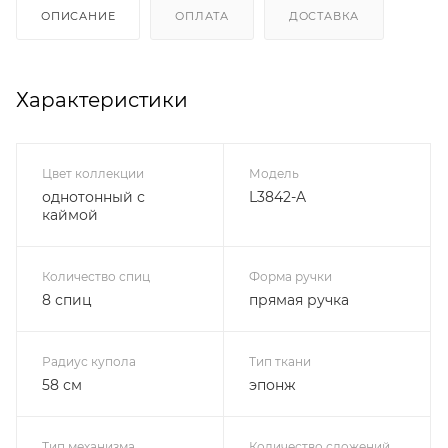
ОПИСАНИЕ
ОПЛАТА
ДОСТАВКА
Характеристики
Цвет коллекции
Модель
однотонный с
L3842-A
каймой
Количество спиц
Форма ручки
8 спиц
прямая ручка
Радиус купола
Тип ткани
58 см
эпонж
Тип механизма
Количество сложений