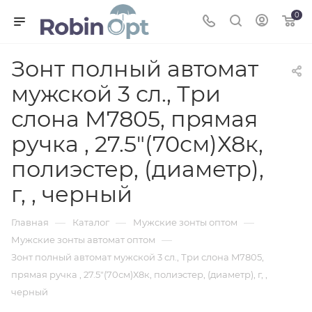
0
Зонт полный автомат
мужской 3 сл., Три
слона M7805, прямая
ручка , 27.5"(70см)Х8к,
полиэстер, (диаметр),
г, , черный
—
—
—
Главная
Каталог
Мужские зонты оптом
—
Мужские зонты автомат оптом
Зонт полный автомат мужской 3 сл., Три слона M7805,
прямая ручка , 27.5"(70см)Х8к, полиэстер, (диаметр), г, ,
черный