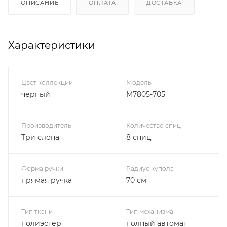
ОПИСАНИЕ
ОПЛАТА
ДОСТАВКА
Характеристики
Цвет коллекции
Модель
черный
M7805-705
Производитель
Количество спиц
Три слона
8 спиц
Форма ручки
Радиус купола
прямая ручка
70 см
Тип ткани
Тип механизма
полиэстер
полный автомат