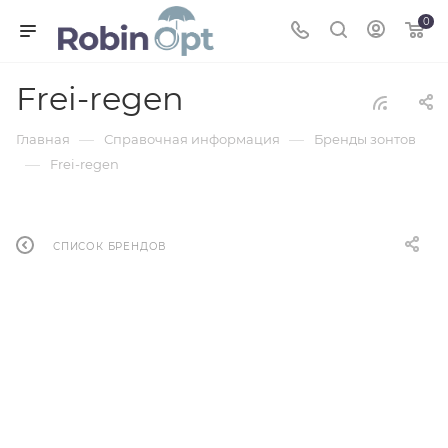
0
Frei-regen
—
—
Главная
Справочная информация
Бренды зонтов
—
Frei-regen
СПИСОК БРЕНДОВ