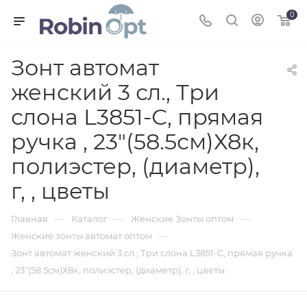
0
Зонт автомат
женский 3 сл., Три
слона L3851-С, прямая
ручка , 23"(58.5см)Х8к,
полиэстер, (диаметр),
г, , цветы
—
—
—
Главная
Каталог
Женские Зонты оптом
—
Женские зонты автомат оптом
Зонт автомат женский 3 сл., Три слона L3851-С, прямая ручка
, 23"(58.5см)Х8к, полиэстер, (диаметр), г, , цветы