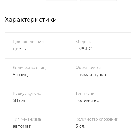
Характеристики
Цвет коллекции
Модель
цветы
L3851-С
Количество спиц
Форма ручки
8 спиц
прямая ручка
Радиус купола
Тип ткани
58 см
полиэстер
Тип механизма
Количество сложений
автомат
3 сл.