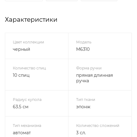
Характеристики
Цвет коллекции
Модель
черный
M6310
Количество спиц
Форма ручки
10 спиц
прямая длинная
ручка
Радиус купола
Тип ткани
63.5 см
эпонж
Тип механизма
Количество сложений
автомат
3 сл.