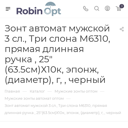
0
Зонт автомат мужской
3 сл., Три слона M6310,
прямая длинная
ручка , 25"
(63.5см)Х10к, эпонж,
(диаметр), г, , черный
—
—
—
Главная
Каталог
Мужские зонты оптом
—
Мужские зонты автомат оптом
Зонт автомат мужской 3 сл., Три слона M6310, прямая
длинная ручка , 25"(63.5см)Х10к, эпонж, (диаметр), г, , черный