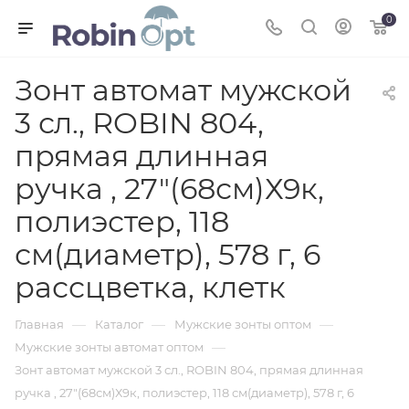
0
Зонт автомат мужской
3 сл., ROBIN 804,
прямая длинная
ручка , 27"(68см)Х9к,
полиэстер, 118
см(диаметр), 578 г, 6
рассцветка, клетк
—
—
—
Главная
Каталог
Мужские зонты оптом
—
Мужские зонты автомат оптом
Зонт автомат мужской 3 сл., ROBIN 804, прямая длинная
ручка , 27"(68см)Х9к, полиэстер, 118 см(диаметр), 578 г, 6