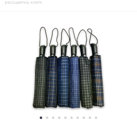
рассцветка, клетк