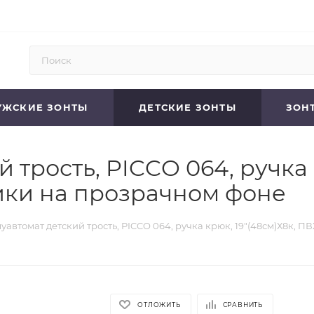
УЖСКИЕ ЗОНТЫ
ДЕТСКИЕ ЗОНТЫ
ЗОН
 трость, PICCO 064, ручка 
ьтики на прозрачном фоне
уавтомат детский трость, PICCO 064, ручка крюк, 19"(48см)Х8к, ПВХ
ОТЛОЖИТЬ
СРАВНИТЬ