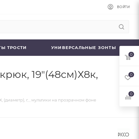
ВОЙТИ
ТЫ ТРОСТИ
УНИВЕРСАЛЬНЫЕ ЗОНТЫ
0
крюк, 19"(48см)Х8к,
0
0
, (диаметр), г, , мультики на прозрачном фоне