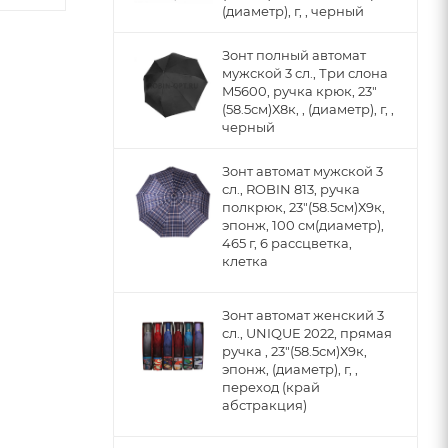
(диаметр), г, , черный
Зонт полный автомат
мужской 3 сл., Три слона
M5600, ручка крюк, 23"
(58.5см)Х8к, , (диаметр), г, ,
черный
Зонт автомат мужской 3
сл., ROBIN 813, ручка
полкрюк, 23"(58.5см)Х9к,
эпонж, 100 см(диаметр),
465 г, 6 рассцветка,
клетка
Зонт автомат женский 3
сл., UNIQUE 2022, прямая
ручка , 23"(58.5см)Х9к,
эпонж, (диаметр), г, ,
переход (край
абстракция)