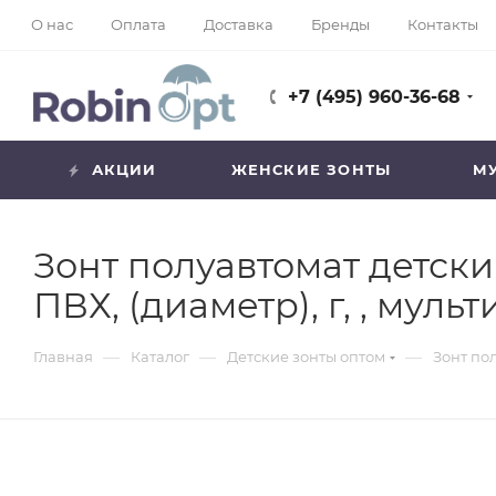
О нас
Оплата
Доставка
Бренды
Контакты
+7 (495) 960-36-68
АКЦИИ
ЖЕНСКИЕ ЗОНТЫ
М
Зонт полуавтомат детский
ПВХ, (диаметр), г, , мул
—
—
—
Главная
Каталог
Детские зонты оптом
Зонт пол