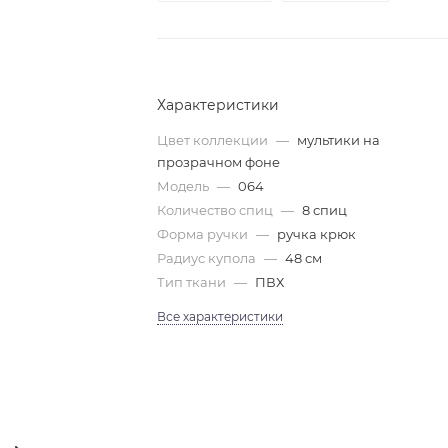
Характеристики
Цвет коллекции
—
мультики на
прозрачном фоне
Модель
—
064
Количество спиц
—
8 спиц
Форма ручки
—
ручка крюк
Радиус купола
—
48 см
Тип ткани
—
ПВХ
Все характеристики